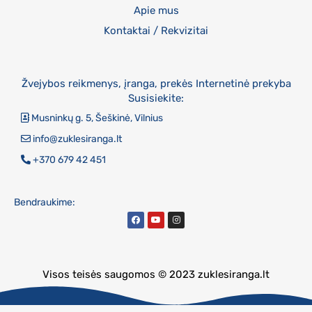
Apie mus
Kontaktai / Rekvizitai
Žvejybos reikmenys, įranga, prekės Internetinė prekyba
Susisiekite:
Musninkų g. 5, Šeškinė, Vilnius
info@zuklesiranga.lt
+370 679 42 451
Bendraukime:
Visos teisės saugomos © 2023 zuklesiranga.lt