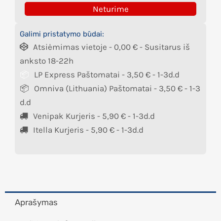
Neturime
Galimi pristatymo būdai:
Atsiėmimas vietoje -
0,00
€
- Susitarus iš
anksto 18-22h
LP Express Paštomatai -
3,50
€
- 1-3d.d
Omniva (Lithuania) Paštomatai -
3,50
€
- 1-3
d.d
Venipak Kurjeris -
5,90
€
- 1-3d.d
Itella Kurjeris -
5,90
€
- 1-3d.d
Aprašymas