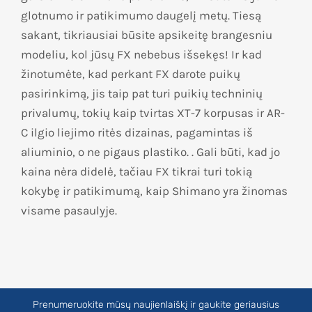
glotnumo ir patikimumo daugelį metų. Tiesą
sakant, tikriausiai būsite apsikeitę brangesniu
modeliu, kol jūsų FX nebebus išsekęs! Ir kad
žinotumėte, kad perkant FX darote puikų
pasirinkimą, jis taip pat turi puikių techninių
privalumų, tokių kaip tvirtas XT-7 korpusas ir AR-
C ilgio liejimo ritės dizainas, pagamintas iš
aliuminio, o ne pigaus plastiko. . Gali būti, kad jo
kaina nėra didelė, tačiau FX tikrai turi tokią
kokybę ir patikimumą, kaip Shimano yra žinomas
visame pasaulyje.
Prenumeruokite mūsų naujienlaiškį ir gaukite geriausius