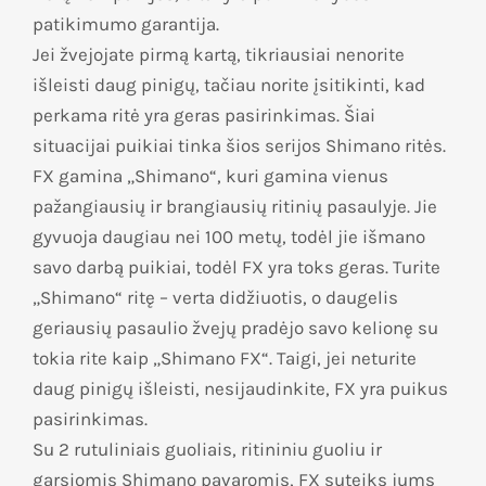
patikimumo garantija.
Jei žvejojate pirmą kartą, tikriausiai nenorite
išleisti daug pinigų, tačiau norite įsitikinti, kad
perkama ritė yra geras pasirinkimas. Šiai
situacijai puikiai tinka šios serijos Shimano ritės.
FX gamina „Shimano“, kuri gamina vienus
pažangiausių ir brangiausių ritinių pasaulyje. Jie
gyvuoja daugiau nei 100 metų, todėl jie išmano
savo darbą puikiai, todėl FX yra toks geras. Turite
„Shimano“ ritę – verta didžiuotis, o daugelis
geriausių pasaulio žvejų pradėjo savo kelionę su
tokia rite kaip „Shimano FX“. Taigi, jei neturite
daug pinigų išleisti, nesijaudinkite, FX yra puikus
pasirinkimas.
Su 2 rutuliniais guoliais, ritininiu guoliu ir
garsiomis Shimano pavaromis, FX suteiks jums