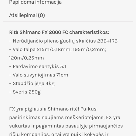
Papildoma informacija
Atsiliepimai (0)
Ritė Shimano FX 2000 FC charakteristikos:
– Nerūdijančio plieno guolių skaičius 2BB+1RB
– Valo talpa 215m/0,18mm; 195m/0,2mm;
120m/0,25mm
– Perdavimo santykis 5:1
– Valo suvyniojimas 71cm
– Stabdžio jėga 4kg
– Svoris 250g
FX yra pigiausia Shimano ritė! Puikus
pasirinkimas naujiems meškeriotojams, FX yra
sukurtas ir pagamintas pasaulyje pirmaujančios
ričių kompanijos, o tai yra puiki kokybės ir