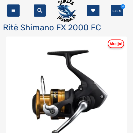
0
0,00
€
Ritė Shimano FX 2000 FC