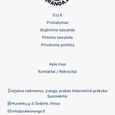
D.U.K
Pristatymas
Grąžinimo taisyklės
Pirkimo taisyklės
Privatumo politika
Apie mus
Kontaktai / Rekvizitai
Žvejybos reikmenys, įranga, prekės Internetinė prekyba
Susisiekite:
Musninkų g. 5, Šeškinė, Vilnius
info@zuklesiranga.lt