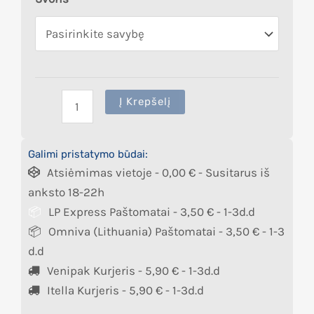
Į Krepšelį
Galimi pristatymo būdai:
Atsiėmimas vietoje -
0,00
€
- Susitarus iš
anksto 18-22h
LP Express Paštomatai -
3,50
€
- 1-3d.d
Omniva (Lithuania) Paštomatai -
3,50
€
- 1-3
d.d
Venipak Kurjeris -
5,90
€
- 1-3d.d
Itella Kurjeris -
5,90
€
- 1-3d.d