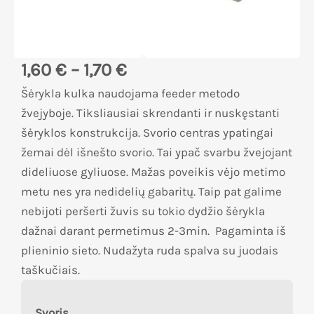
1,60
€
–
1,70
€
Šėrykla kulka naudojama feeder metodo
žvejyboje. Tiksliausiai skrendanti ir nuskęstanti
šėryklos konstrukcija. Svorio centras ypatingai
žemai dėl išnešto svorio. Tai ypač svarbu žvejojant
dideliuose gyliuose. Mažas poveikis vėjo metimo
metu nes yra nedidelių gabaritų. Taip pat galime
nebijoti peršerti žuvis su tokio dydžio šėrykla
dažnai darant permetimus 2-3min. Pagaminta iš
plieninio sieto. Nudažyta ruda spalva su juodais
taškučiais.
Svoris