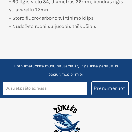
– 60 Ilgis sieto 34, diametras 26mm, bendras ilgis
su svareliu 72mm
– Storo fluorokarbono tvirtinimo kilpa
– Nudažyta rudai su juodais taškučiais
Prenumeruokite mūsų naujienlaiškį ir gaukite geriausius
pasiūlymus pirmieji
Prenumeruoti