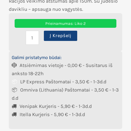
Racijos veikimo atstumas apie 150m. Su judesio
davikliu – apsauga nuo vagystės.
Prieinamumas:
Liko 2
Į Krepšelį
Galimi pristatymo būdai:
Atsiėmimas vietoje -
0,00
€
- Susitarus iš
anksto 18-22h
LP Express Paštomatai -
3,50
€
- 1-3d.d
Omniva (Lithuania) Paštomatai -
3,50
€
- 1-3
d.d
Venipak Kurjeris -
5,90
€
- 1-3d.d
Itella Kurjeris -
5,90
€
- 1-3d.d