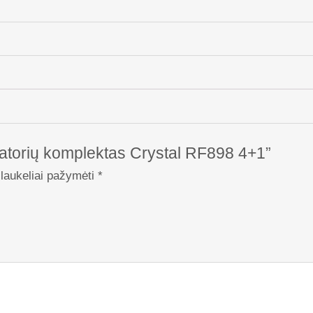
zatorių komplektas Crystal RF898 4+1”
 laukeliai pažymėti
*