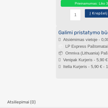
Prieinamumas:
Liko 
Į Krepšelį
Galimi pristatymo bū
Atsiėmimas vietoje -
0,0
LP Express Paštomatai
Omniva (Lithuania) Paš
Venipak Kurjeris -
5,90
€
Itella Kurjeris -
5,90
€
- 1
Atsiliepimai (0)