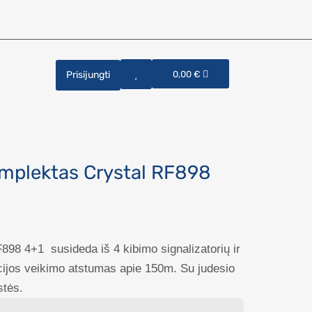
Prisijungti
0,00
€
omplektas Crystal RF898
898 4+1 susideda iš 4 kibimo signalizatorių ir
cijos veikimo atstumas apie 150m. Su judesio
stės.