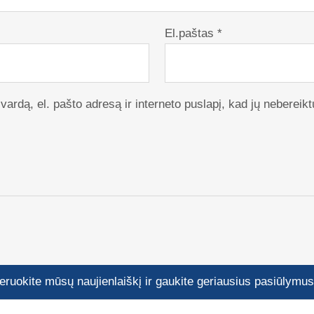
El.paštas
*
ardą, el. pašto adresą ir interneto puslapį, kad jų nebereiktų
ruokite mūsų naujienlaiškį ir gaukite geriausius pasiūlymus 