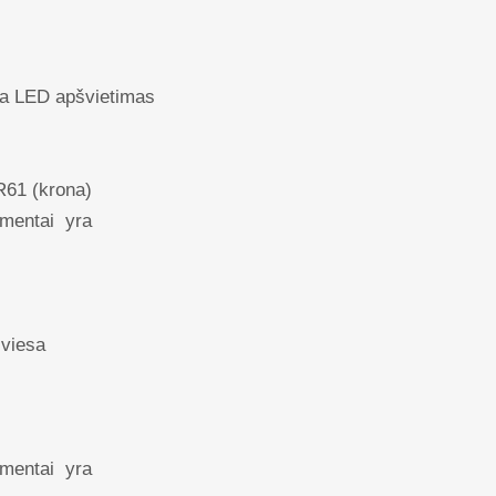
gia LED apšvietimas
R61 (krona)
ementai yra
šviesa
ementai yra