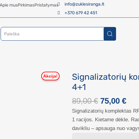
info@zuklesiranga.lt
Apie mus
Pirkimas
Pristatymas
+370 679 42 451
Signalizatorių k
4+1
89,00
€
75,00
€
Signalizatorių komplektas RF
1 racijos. Kietame dėkle. Ra
davikliu – apsauga nuo vagy