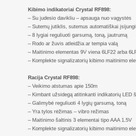
Kibimo indikatoriai Crystal RF898:
– Su judesio davikliu – apsauga nuo vagystės
– Sutemų jutiklis, sutemus automatiškai įsijun
– 8 lygiai reguliuoti garsumą, toną, jautrumą
– Rodo ar žuvis atleidžia ar tempia valą
– Maitinimo elementas 9V viena 6LF22 arba 6L
– Komplekte signalizatorių kibimo maitinimo el
Racija Crystal RF898:
– Veikimo atstumas apie 150m
– Kimbant užsidegą atitinkanti indikatorių LED 
– Galimybė reguliuoti 4 lygių garsumą, toną
– Yra tylos rėžimas – vibro režimas
– Maitinimo šaltinis 3 elementai tipo AAA 1.5V
– Komplekte signalizatorių kibimo maitinimo el