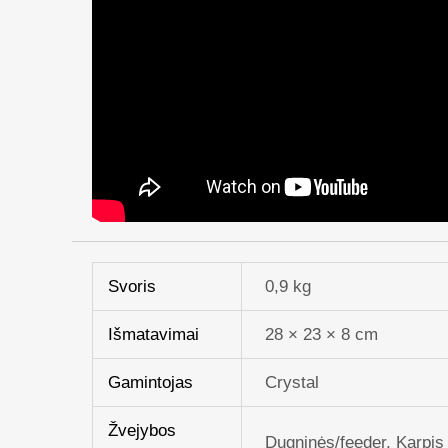
Svoris
0,9 kg
Išmatavimai
28 × 23 × 8 cm
Gamintojas
Crystal
Žvejybos
Dugninės/feeder, Karpis