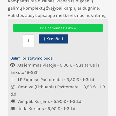
Kompaktiškas dizainas. Vienas iš pigesnių
galimų komplektų žvejybai karpių ar dugnine.
Aukštos ausys apsaugo meškeres nuo nukritimų.
Prieinamumas:
Liko 4
Į Krepšelį
Galimi pristatymo būdai:
Atsiėmimas vietoje -
0,00
€
- Susitarus iš
anksto 18-22h
LP Express Paštomatai -
3,50
€
- 1-3d.d
Omniva (Lithuania) Paštomatai -
3,50
€
- 1-3
d.d
Venipak Kurjeris -
5,90
€
- 1-3d.d
Itella Kurjeris -
5,90
€
- 1-3d.d