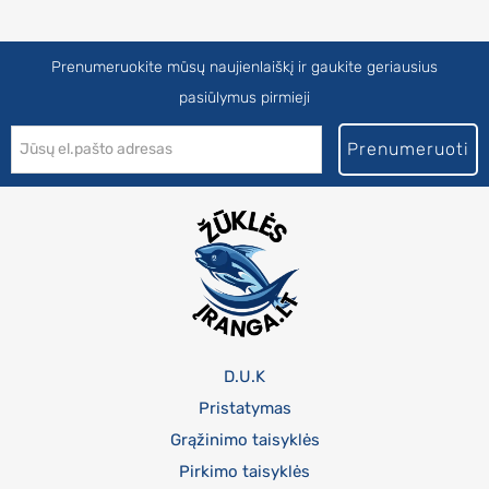
Prenumeruokite mūsų naujienlaiškį ir gaukite geriausius
pasiūlymus pirmieji
Prenumeruoti
D.U.K
Pristatymas
Grąžinimo taisyklės
Pirkimo taisyklės