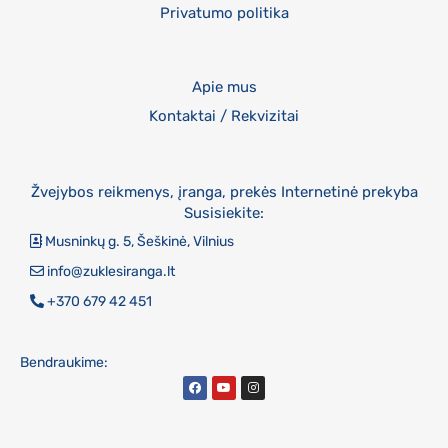
Privatumo politika
Apie mus
Kontaktai / Rekvizitai
Žvejybos reikmenys, įranga, prekės Internetinė prekyba
Susisiekite:
Musninkų g. 5, Šeškinė, Vilnius
info@zuklesiranga.lt
+370 679 42 451
Bendraukime: