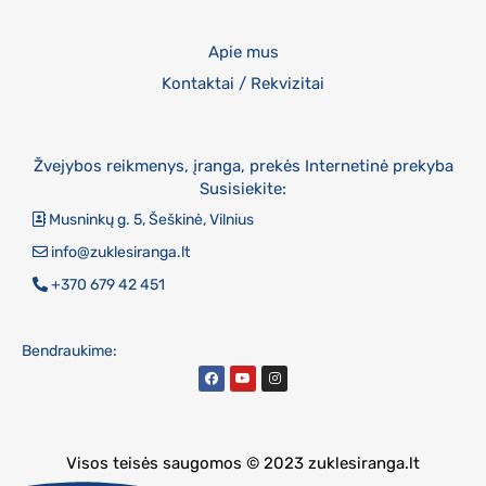
Apie mus
Kontaktai / Rekvizitai
Žvejybos reikmenys, įranga, prekės Internetinė prekyba
Susisiekite:
Musninkų g. 5, Šeškinė, Vilnius
info@zuklesiranga.lt
+370 679 42 451
Bendraukime:
Visos teisės saugomos © 2023 zuklesiranga.lt