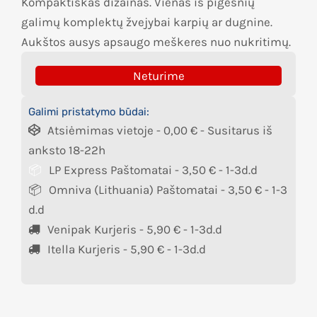
Kompaktiškas dizainas. Vienas iš pigesnių
galimų komplektų žvejybai karpių ar dugnine.
Aukštos ausys apsaugo meškeres nuo nukritimų.
Neturime
Galimi pristatymo būdai:
Atsiėmimas vietoje -
0,00
€
- Susitarus iš
anksto 18-22h
LP Express Paštomatai -
3,50
€
- 1-3d.d
Omniva (Lithuania) Paštomatai -
3,50
€
- 1-3
d.d
Venipak Kurjeris -
5,90
€
- 1-3d.d
Itella Kurjeris -
5,90
€
- 1-3d.d