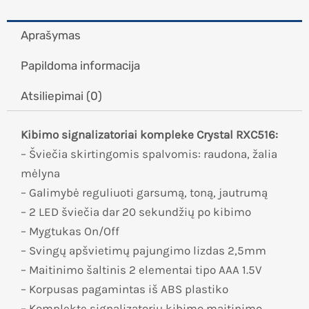
Aprašymas
Papildoma informacija
Atsiliepimai (0)
Kibimo signalizatoriai kompleke Crystal RXC516:
– Šviečia skirtingomis spalvomis: raudona, žalia
mėlyna
– Galimybė reguliuoti garsumą, toną, jautrumą
– 2 LED šviečia dar 20 sekundžių po kibimo
– Mygtukas On/Off
– Svingų apšvietimų pajungimo lizdas 2,5mm
– Maitinimo šaltinis 2 elementai tipo AAA 1.5V
– Korpusas pagamintas iš ABS plastiko
– Komplekte signalizatorių kibimo maitinimo