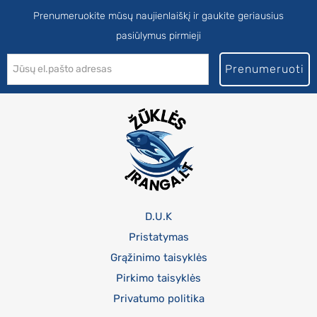
Prenumeruokite mūsų naujienlaiškį ir gaukite geriausius
pasiūlymus pirmieji
Prenumeruoti
D.U.K
Pristatymas
Grąžinimo taisyklės
Pirkimo taisyklės
Privatumo politika