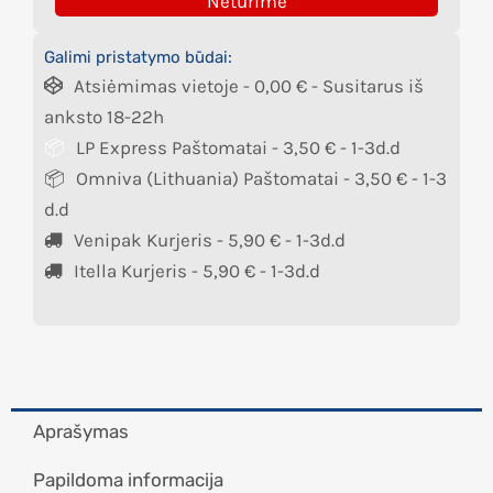
Neturime
Galimi pristatymo būdai:
Atsiėmimas vietoje -
0,00
€
- Susitarus iš
anksto 18-22h
LP Express Paštomatai -
3,50
€
- 1-3d.d
Omniva (Lithuania) Paštomatai -
3,50
€
- 1-3
d.d
Venipak Kurjeris -
5,90
€
- 1-3d.d
Itella Kurjeris -
5,90
€
- 1-3d.d
Aprašymas
Papildoma informacija