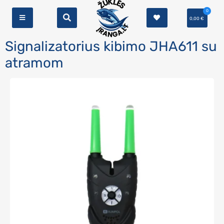
0
0,00
€
Signalizatorius kibimo JHA611 su
atramom