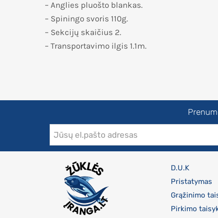
– Anglies pluošto blankas.
– Spiningo svoris 110g.
– Sekcijų skaičius 2.
– Transportavimo ilgis 1.1m.
Prenumer
D.U.K
Pristatymas
Grąžinimo tai
Pirkimo taisy