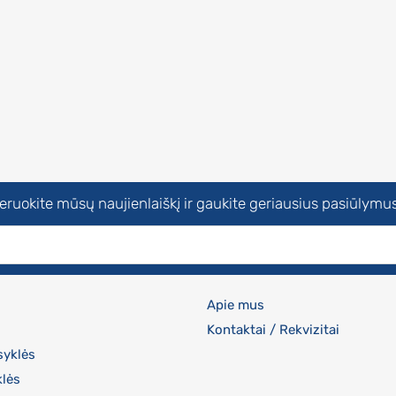
uokite mūsų naujienlaiškį ir gaukite geriausius pasiūlymus
Apie mus
Kontaktai / Rekvizitai
syklės
klės