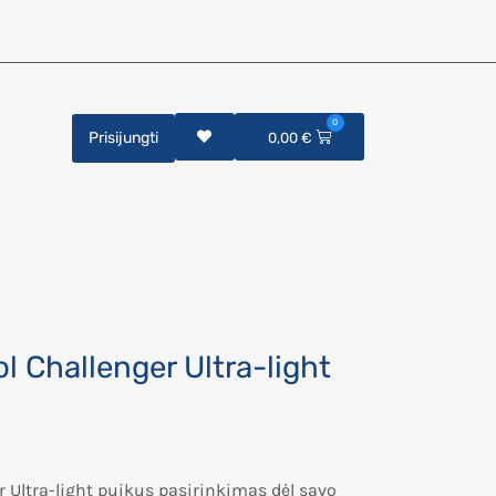
0
Prisijungti
0,00
€
 Challenger Ultra-light
er
Ultra-light
puikus pasirinkimas dėl savo