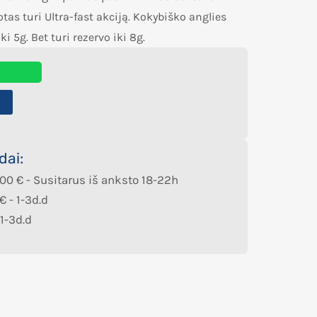
tas turi Ultra-fast akciją. Kokybiško anglies
i 5g. Bet turi rezervo iki 8g.
2
dai:
,00
€
- Susitarus iš anksto 18-22h
€
- 1-3d.d
 1-3d.d