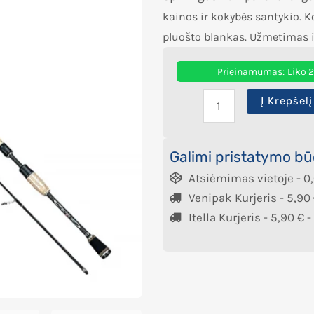
kainos ir kokybės santykio. Ko
pluošto blankas. Užmetimas ik
Prieinamumas:
Liko 
Į Krepšelį
Galimi pristatymo bū
Atsiėmimas vietoje -
0
Venipak Kurjeris -
5,90
Itella Kurjeris -
5,90
€
-