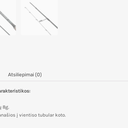
Atsiliepimai (0)
rakteristikos:
ų 8g.
anašios į vientiso tubular koto.