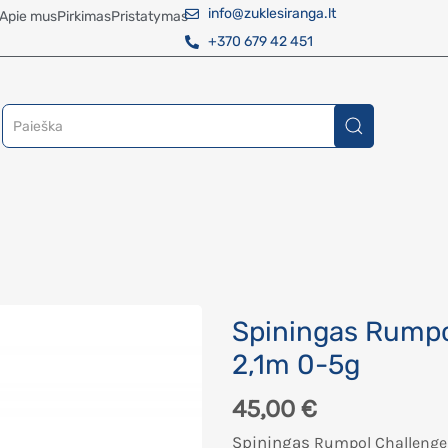
info@zuklesiranga.lt
Apie mus
Pirkimas
Pristatymas
+370 679 42 451
Spiningas Rumpol
2,1m 0-5g
45,00
€
Spiningas
Rumpol
Challeng