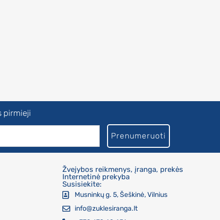
 pirmieji
Prenumeruoti
Žvejybos reikmenys, įranga, prekės
Internetinė prekyba
Susisiekite:
Musninkų g. 5, Šeškinė, Vilnius
info@zuklesiranga.lt