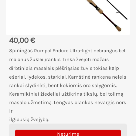
40,00
€
Spiningas
Rumpol
Endure
Ultra-light
nebrangus bet
malonus žūklei įrankis. Tinka žvejoti mažais
kaip
dirbtiniais masalais plėšriąsias žuvis tokias
ešeriai, lydekos, starkiai. Kamštinė rankena neleis
rankai slydinėti, bent kokiomis oro salygomis.
Keramikiniai žiedeliai užtikrina tikslų, bei tolimą
masalo užmetimą. Lengvas blankas nevargis nors
ir
ilgiausią žvejybą.
Neturime