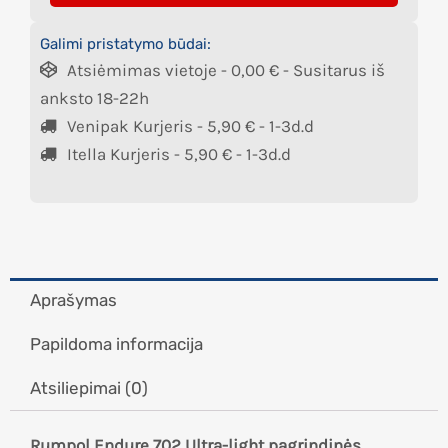
Galimi pristatymo būdai:
Atsiėmimas vietoje -
0,00
€
- Susitarus iš
anksto 18-22h
Venipak Kurjeris -
5,90
€
- 1-3d.d
Itella Kurjeris -
5,90
€
- 1-3d.d
Aprašymas
Papildoma informacija
Atsiliepimai (0)
Rumpol Endure 702 Ultra-light pagrindinės