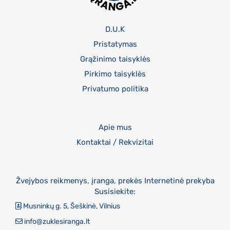
D.U.K
Pristatymas
Grąžinimo taisyklės
Pirkimo taisyklės
Privatumo politika
Apie mus
Kontaktai / Rekvizitai
Žvejybos reikmenys, įranga, prekės Internetinė prekyba
Susisiekite:
Musninkų g. 5, Šeškinė, Vilnius
info@zuklesiranga.lt