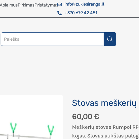
info@zuklesiranga.lt
Apie mus
Pirkimas
Pristatymas
+370 679 42 451
Stovas meškerių
60,00
€
Meškerių stovas Rumpol RP-1
kojas. Stovas aukštas patog