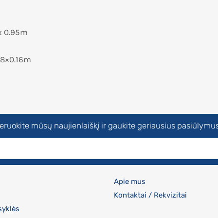
m
x 0.95m
.18×0.16m
uokite mūsų naujienlaiškį ir gaukite geriausius pasiūlymus
Apie mus
Kontaktai / Rekvizitai
syklės