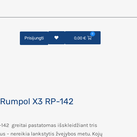
0
Prisijungti
0,00
€
 Rumpol X3 RP-142
42 greitai pastatomas išskleidžiant tris
us – nereikia lankstytis žvejybos metu. Kojų