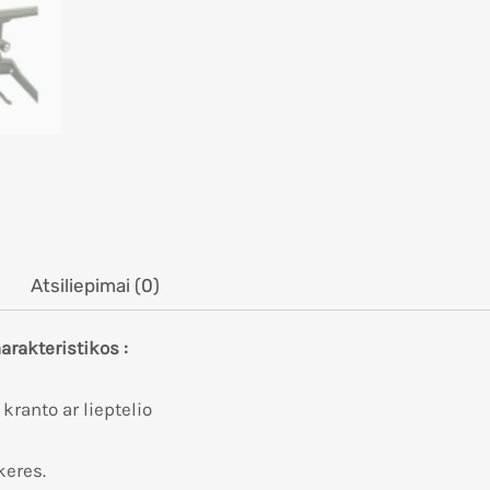
Atsiliepimai (0)
rakteristikos :
kranto ar lieptelio
keres.