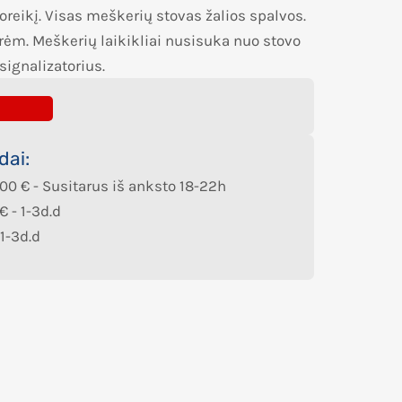
oreikį. Visas meškerių stovas žalios spalvos.
rėm. Meškerių laikikliai nusisuka nuo stovo
 signalizatorius.
dai:
,00
€
- Susitarus iš anksto 18-22h
€
- 1-3d.d
 1-3d.d