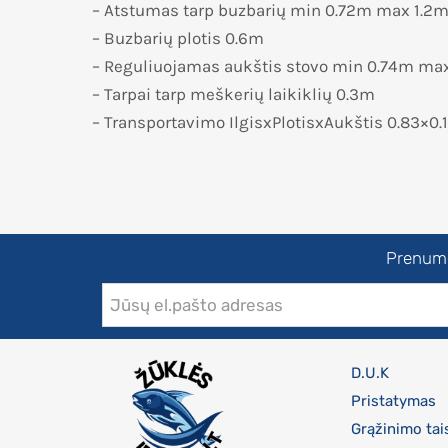
– Atstumas tarp buzbarių min 0.72m max 1.2
– Buzbarių plotis 0.6m
– Reguliuojamas aukštis stovo min 0.74m ma
– Tarpai tarp meškerių laikiklių 0.3m
– Transportavimo IlgisxPlotisxAukštis 0.83×0
Prenumer
D.U.K
Pristatymas
Grąžinimo tai