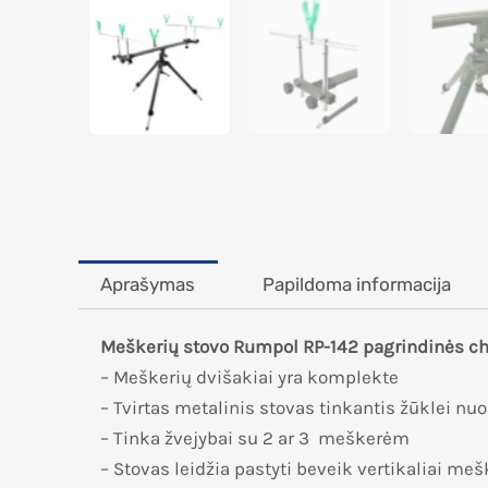
Aprašymas
Papildoma informacija
Meškerių stovo Rumpol RP-142 pagrindinės cha
– Meškerių dvišakiai yra komplekte
– Tvirtas metalinis stovas tinkantis žūklei nuo 
– Tinka žvejybai su 2 ar 3 meškerėm
– Stovas leidžia pastyti beveik vertikaliai meš