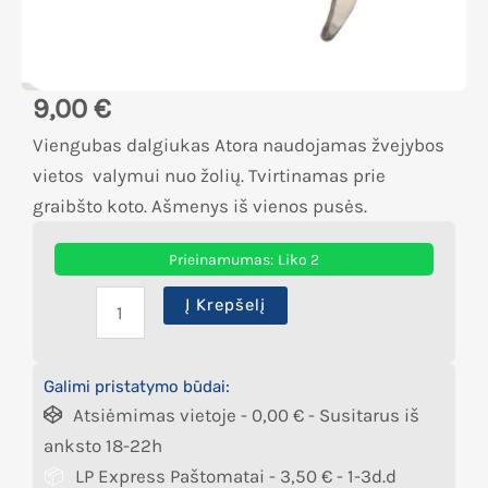
9,00
€
Viengubas dalgiukas Atora naudojamas žvejybos
vietos valymui nuo žolių. Tvirtinamas prie
graibšto koto. Ašmenys iš vienos pusės.
Prieinamumas:
Liko 2
Į Krepšelį
Galimi pristatymo būdai:
Atsiėmimas vietoje -
0,00
€
- Susitarus iš
anksto 18-22h
LP Express Paštomatai -
3,50
€
- 1-3d.d