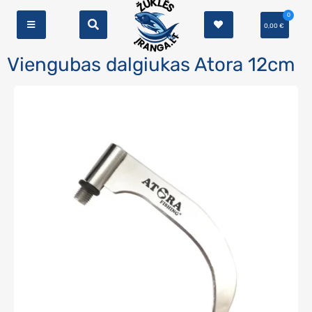
0
0,00
€
Viengubas dalgiukas Atora 12cm