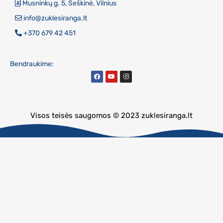
Musninkų g. 5, Šeškinė, Vilnius
info@zuklesiranga.lt
+370 679 42 451
Bendraukime:
Visos teisės saugomos © 2023 zuklesiranga.lt