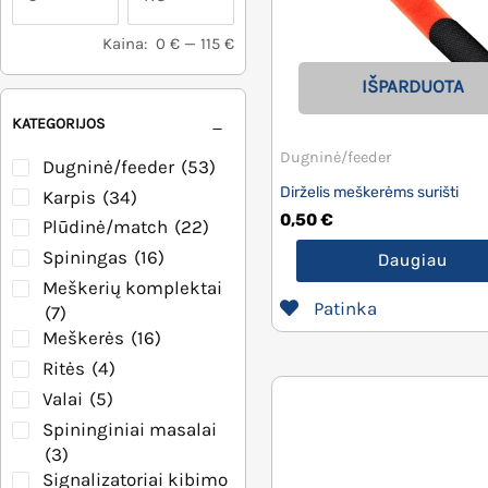
Kaina:
0 €
—
115 €
IŠPARDUOTA
KATEGORIJOS
Dugninė/feeder
Dugninė/feeder
(53)
Dirželis meškerėms surišti
Karpis
(34)
0,50
€
Plūdinė/match
(22)
Spiningas
(16)
Daugiau
Meškerių komplektai
Patinka
(7)
Meškerės
(16)
Ritės
(4)
Valai
(5)
Spininginiai masalai
(3)
Signalizatoriai kibimo