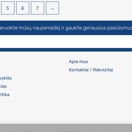
5
6
7
→
uokite mūsų naujienlaiškį ir gaukite geriausius pasiūlymus
Apie mus
Kontaktai / Rekvizitai
syklės
klės
itika