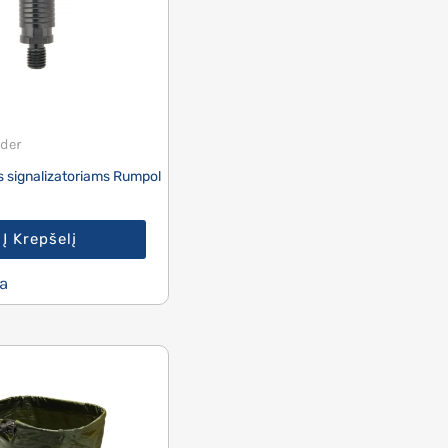
der
is signalizatoriams Rumpol
Į Krepšelį
a