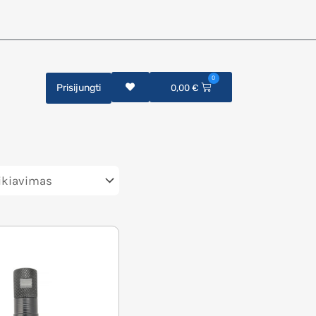
0
Prisijungti
0,00
€