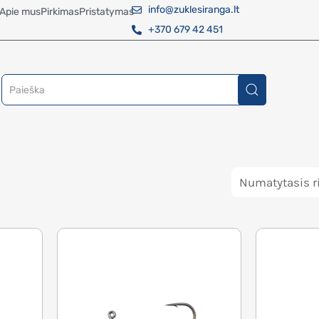
info@zuklesiranga.lt
Apie mus
Pirkimas
Pristatymas
+370 679 42 451