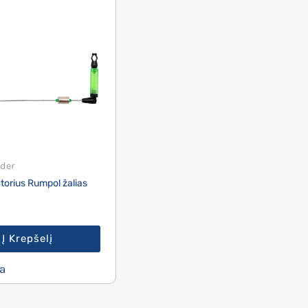
der
atorius Rumpol žalias
Į Krepšelį
a