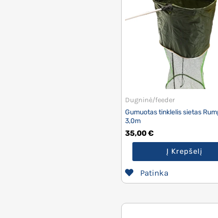
Dugninė/feeder
Gumuotas tinklelis sietas Rum
3,0m
35,00
€
Į Krepšelį
Patinka