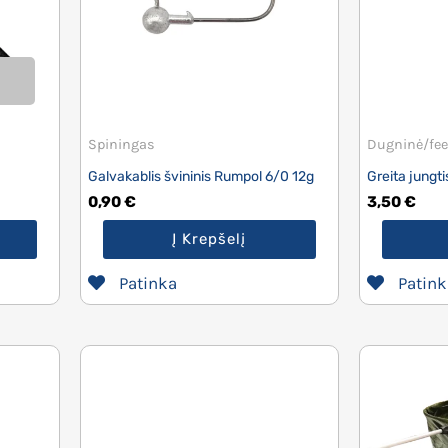
Spiningas
Dugninė/fee
Galvakablis švininis Rumpol 6/0 12g
Greita jungt
0,90
€
3,50
€
Į Krepšelį
Patinka
Patink