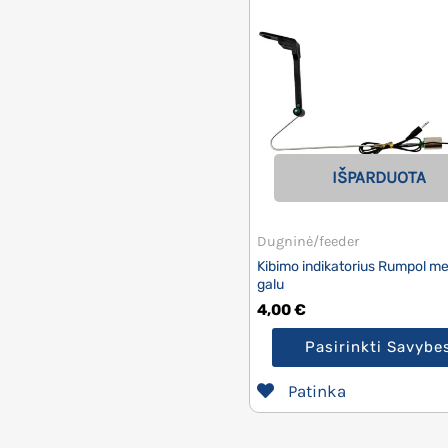
IŠPARDUOTA
Dugninė/feeder
Kibimo indikatorius Rumpol me
galu
4,00
€
Pasirinkti Savybe
Patinka