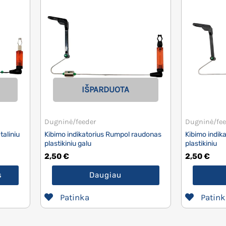
IŠPARDUOTA
Dugninė/feeder
Dugninė/fee
taliniu
Kibimo indikatorius Rumpol raudonas
Kibimo indik
plastikiniu galu
plastikiniu
2,50
€
2,50
€
s
Daugiau
Patink
Patinka