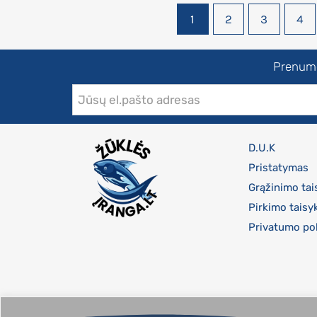
1
2
3
4
Prenumer
D.U.K
Pristatymas
Grąžinimo tai
Pirkimo taisy
Privatumo pol