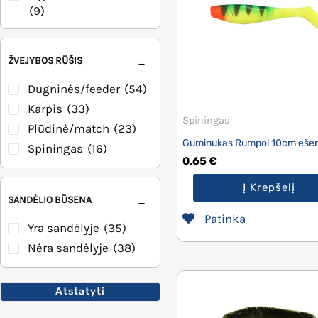
(9)
Stovai meškerių
(14)
Šėryklos
(3)
ŽVEJYBOS RŪŠIS
Sietai/tinkleliai
(2)
Plūdės
(2)
Dugninės/feeder
(54)
Įrankiai/aksesuarai
Karpis
(33)
Spiningas
(8)
Plūdinė/match
(23)
Guminukas Rumpol 10cm eše
Spiningas
(16)
0,65
€
Į Krepšelį
SANDĖLIO BŪSENA
Patinka
Yra sandėlyje
(35)
Nėra sandėlyje
(38)
Atstatyti