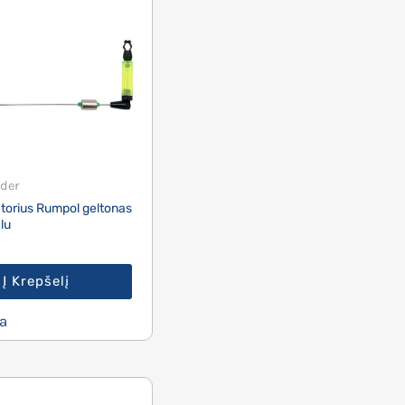
der
atorius Rumpol geltonas
lu
Į Krepšelį
a