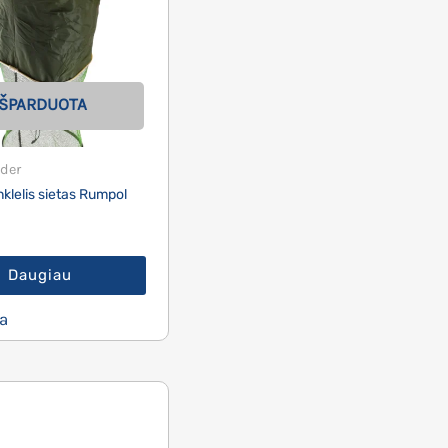
IŠPARDUOTA
der
klelis sietas Rumpol
Daugiau
a