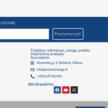
 pirmieji
Prenumeruoti
Žvejybos reikmenys, įranga, prekės
Internetinė prekyba
Susisiekite:
Musninkų g. 5, Šeškinė, Vilnius
info@zuklesiranga.lt
+370 679 42 451
Bendraukime: