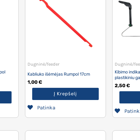
Dugninė/feeder
Dugninė/fee
pol
Kibimo indik
Kabliuko išėmėjas Rumpol 17cm
plastikiniu ga
1,00
€
2,50
€
Į Krepšelį
Patinka
Patink