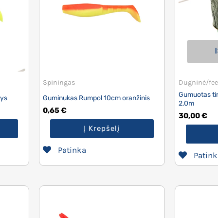
Spiningas
Dugninė/fee
Gumuotas tin
rys
Guminukas Rumpol 10cm oranžinis
2,0m
0,65
€
30,00
€
Į Krepšelį
Patinka
Patink